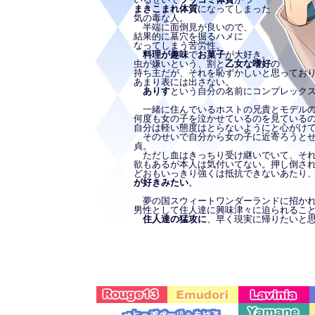
まきこまれ体質
になってしまった
気の毒な人。
半端に面倒見が良いので、
結果的に墓穴を掘るハメに
なってしまう苦労性。
料理が趣味
で
お菓子
が大好き。
虫が嫌いという、割と
乙女な嗜好
の
持ち主だが、それを恥ずかしいと思ってお
あまり表には出さない。
ありす
という自分の名前にコンプレック
一緒に住んでいるホストの兄貴とモデル
何度も女の子を泣かせているのを見ている
自分は軽い態度はとらないようにと心がけ
そのせいで自分から女の子に近寄ろうとせ
貞。
ただし血はきっちり受け継いでいて、それ
欲もあるが本人は気付いてない。押し倒さ
どおもいっきり強くは抵抗できないあたり
が好きみたい
。
夢の国スウィートワンダーランドに招かれ
男性として住人達に興味津々に迫られるこ
住人達の猛攻に
、早く現実に帰りたいと