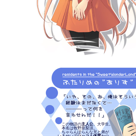
この物語の
主人公
。大学生。
本名は牧野亜梨須。
ちゃらんぽらんな兄と弟が
いるせいで
ツッコミ体質
かつ