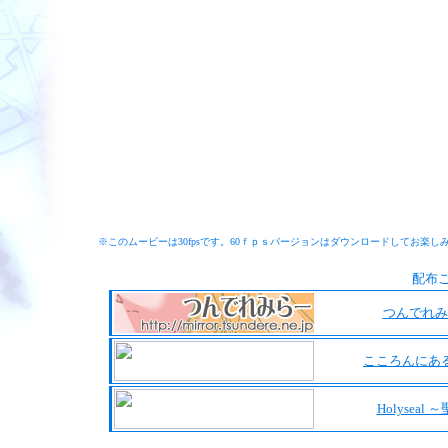
※このムービーは30fpsです。60ｆｐｓバージョンはダウンロードしてお楽し
配布
つんでれみ
こころんにあ
Holyseal