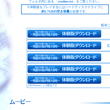
フォルダ内にある 「
readme.txt
」をご覧ください。
※体験版をプレイするにはハードディスクドライブに
約1.7GBの空き容量
が必要です。
配布
す
※BitTorrentによる配信です