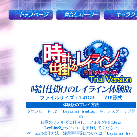
ファイルサイズ：1.41GB ZIP形式
体験版のプレイ方法
ダウンロードした「
LeyLine2_trial.zip
」を、デスクトップ等
の
任意のフォルダに解凍し、 フォルダ内にある
「
LeyLine2_try
(.exe)」を実行してください。
ゲームの操作方法・注意事項等については「
LeyLine2_try
」